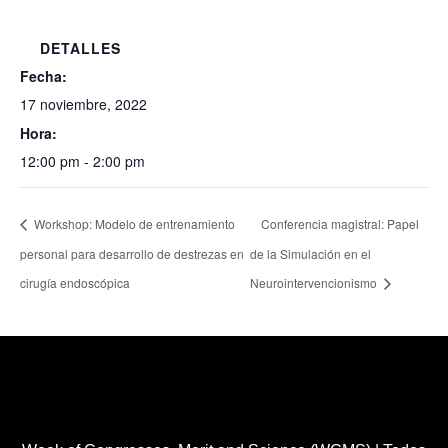
DETALLES
Fecha:
17 noviembre, 2022
Hora:
12:00 pm - 2:00 pm
Workshop: Modelo de entrenamiento
Conferencia magistral: Papel
personal para desarrollo de destrezas en
de la Simulación en el
cirugía endoscópica
Neurointervencionismo
Healthcare Simulation Technologies and Simulated
Medical Education - Uninavarra
| Todos los derechos
reservados Copyright 2022 ®™