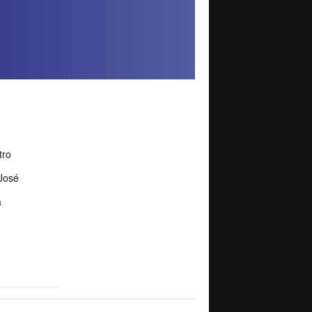
tro
José
a