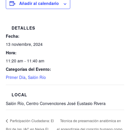
Añadir al calendario
DETALLES
Fecha:
13 noviembre, 2024
Hora:
11:20 am - 11:40 am
Categorías del Evento:
Primer Día
,
Salón Río
LOCAL
Salón Río, Centro Convenciones José Eustasio Rivera
Participación Ciudadana: El
Técnica de preservación anatómica en
Rol de las JAC en Neiva El
el aprendizaje del corazón humano como