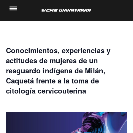
« Todos los Eventos
Saltar
al
Este evento ha pasado.
contenido
Conocimientos, experiencias y
actitudes de mujeres de un
resguardo indígena de Milán,
Caquetá frente a la toma de
citología cervicouterina
13 noviembre, 2024 @ 11:20 am
-
11:40 am