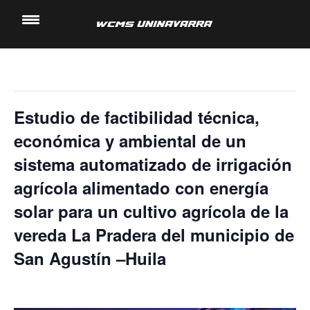
« Todos los Eventos
Saltar
al
Este evento ha pasado.
contenido
Estudio de factibilidad técnica,
económica y ambiental de un
sistema automatizado de irrigación
agrícola alimentado con energía
solar para un cultivo agrícola de la
vereda La Pradera del municipio de
San Agustín –Huila
13 noviembre, 2024 @ 9:20 am
-
9:40 am