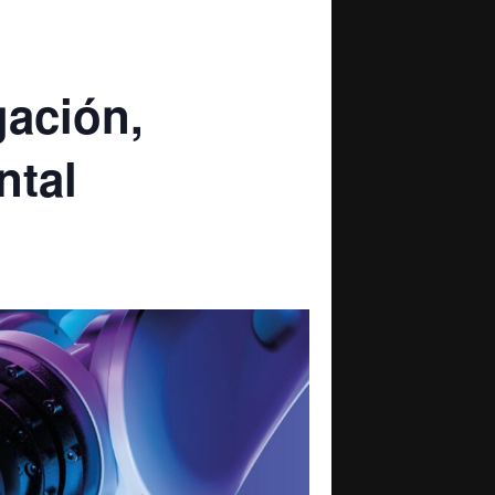
gación,
ntal