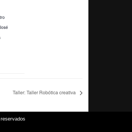
tro
José
a
Taller: Taller Robótica creativa
 reservados