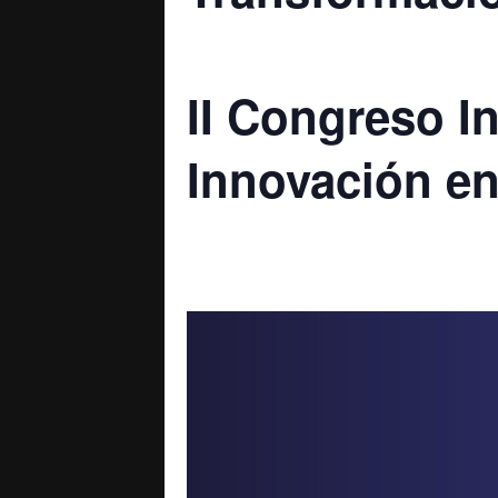
II Congreso In
Innovación en
15 noviembre, 2024 @ 7:30 am
-
6:0