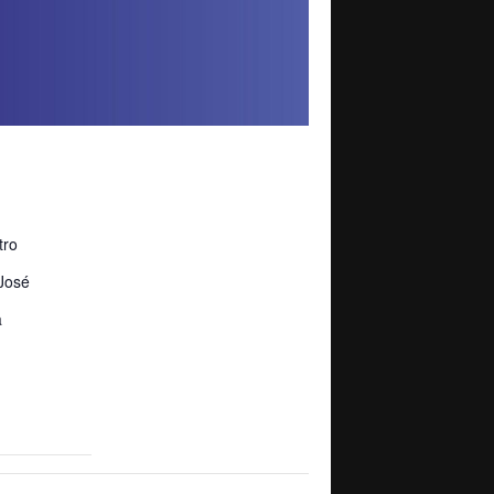
tro
José
a