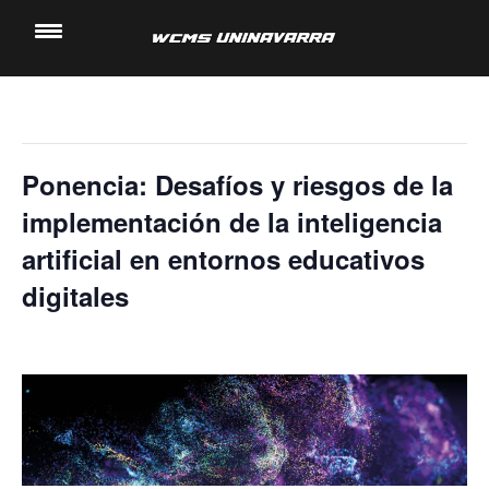
« Todos los Eventos
Saltar
al
Este evento ha pasado.
contenido
Ponencia: Desafíos y riesgos de la
implementación de la inteligencia
artificial en entornos educativos
digitales
16 noviembre, 2023 @ 3:20 pm
-
4:00 pm