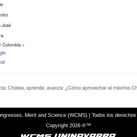
de
ntro
 José
ra
1
Colombia
+
gle
cal
ia: Chatea, aprende, avanza: ¿Cómo aprovechar al máximo Ch
ngresses, Merit and Science (WCMS) | Todos los derechos
Copyright 2026 ®™