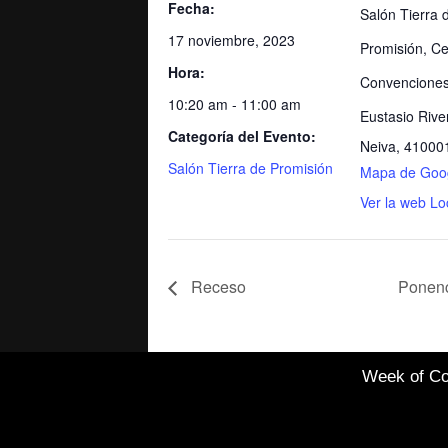
Fecha:
Salón Tierra 
17 noviembre, 2023
Promisión, Ce
Hora:
Convenciones
10:20 am - 11:00 am
Eustasio Rive
Categoría del Evento:
Neiva
,
41000
Salón Tierra de Promisión
Mapa de Goo
Ver la web Lo
Receso
Ponenc
Week of Co
Healthcare Simulation
Technologies and