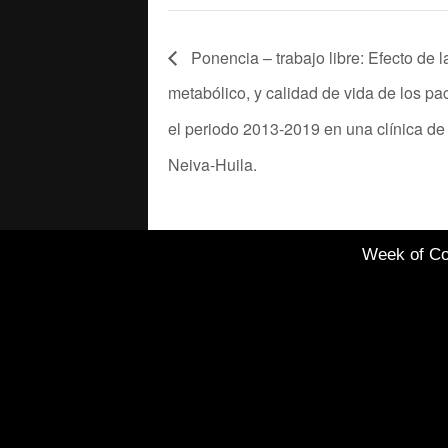
Ponencia – trabajo libre: Efecto de la
metabólico, y calidad de vida de los pa
el periodo 2013-2019 en una clínica de 
Neiva-Huila.
Week of Co
Healthcare Simulation
Technologies and
Simulated Medical
Education - Uninavarra
|
Todos los derechos
reservados Copyright 2022