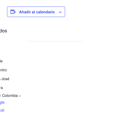
Añadir al calendario
idos
de
ntro
 José
ra
1
Colombia
+
gle
cal