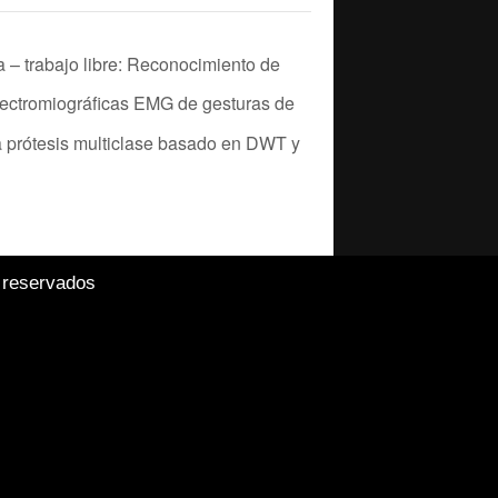
 – trabajo libre: Reconocimiento de
lectromiográficas EMG de gesturas de
 prótesis multiclase basado en DWT y
 reservados