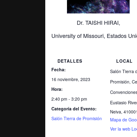
Dr. TAISHI HIRAI,
University of Missouri, Estados Un
DETALLES
LOCAL
Fecha:
Salón Tierra 
16 noviembre, 2023
Promisión, Ce
Hora:
Convenciones
2:40 pm - 3:20 pm
Eustasio Rive
Categoría del Evento:
Neiva
,
41000
Salón Tierra de Promisión
Mapa de Goo
Ver la web Lo