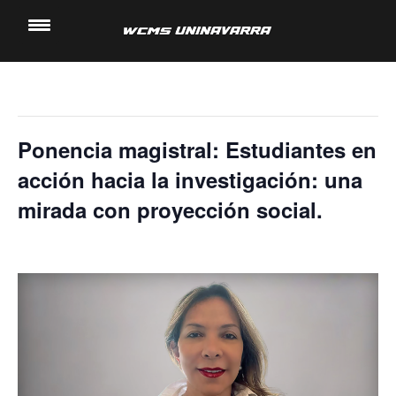
« Todos los Eventos
Saltar
al
Este evento ha pasado.
contenido
Ponencia magistral: Estudiantes en
acción hacia la investigación: una
mirada con proyección social.
16 noviembre, 2022 @ 5:00 pm
-
6:00 pm