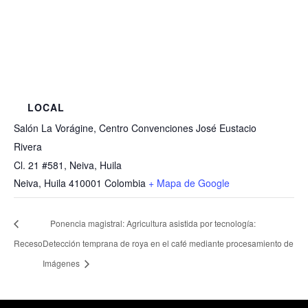
LOCAL
Salón La Vorágine, Centro Convenciones José Eustacio
Rivera
Cl. 21 #581, Neiva, Huila
Neiva
,
Huila
410001
Colombia
+ Mapa de Google
Ponencia magistral: Agricultura asistida por tecnología:
Receso
Detección temprana de roya en el café mediante procesamiento de
Imágenes