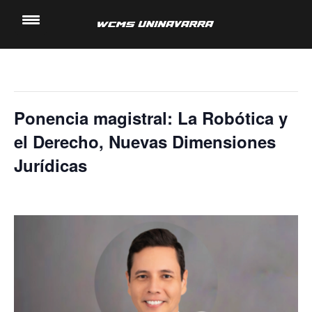
« Todos los Eventos
Saltar
al
Este evento ha pasado.
contenido
Ponencia magistral: La Robótica y
el Derecho, Nuevas Dimensiones
Jurídicas
14 noviembre, 2024 @ 4:20 pm
-
5:00 pm