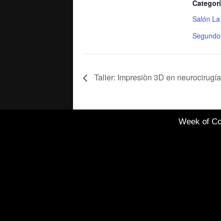
Categorí
Salón La
Segundo
Taller: Impresiòn 3D en neurocirugía
Week of Co
Healthcare Simulation
Technologies and
Simulated Medical
Education - Uninavarra
|
Todos los derechos
reservados Copyright 2022