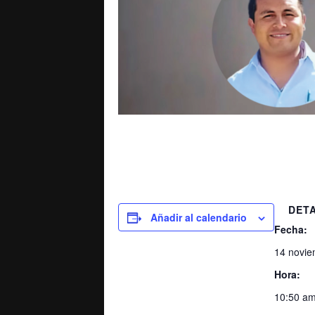
DET
Añadir al calendario
Fecha:
14 novie
Hora:
10:50 am