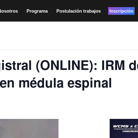
Nosotros
Programa
Postulación trabajos
Inscripción
stral (ONLINE): IRM d
 en médula espinal
:30 am