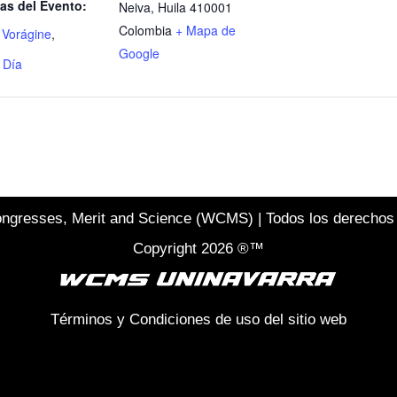
as del Evento:
Neiva
,
Huila
410001
Colombia
+ Mapa de
 Vorágine
,
Google
 Día
ngresses, Merit and Science (WCMS) | Todos los derechos
Copyright 2026 ®™
Términos y Condiciones de uso del sitio web