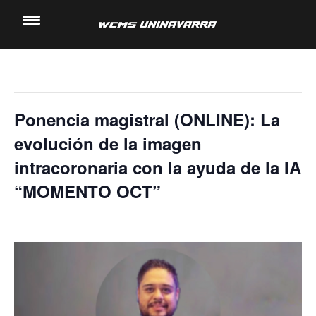
« Todos los Eventos
Saltar
al
Este evento ha pasado.
contenido
Ponencia magistral (ONLINE): La
evolución de la imagen
intracoronaria con la ayuda de la IA
“MOMENTO OCT”
13 noviembre, 2024 @ 3:20 pm
-
4:00 pm