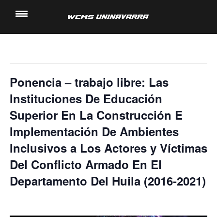
« Todos los Eventos
Saltar
al
Este evento ha pasado.
contenido
Ponencia – trabajo libre: Las
Instituciones De Educación
Superior En La Construcción E
Implementación De Ambientes
Inclusivos a Los Actores y Víctimas
Del Conflicto Armado En El
Departamento Del Huila (2016-2021)
16 noviembre, 2023 @ 2:00 pm
-
2:20 pm