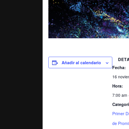
DET
Añadir al calendario
Fecha:
16 novie
Hora:
7:00 am 
Categorí
Primer D
de Promi