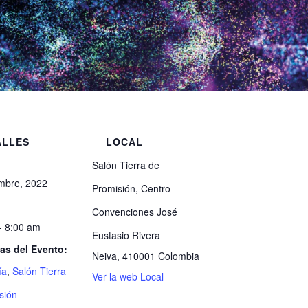
ALLES
LOCAL
Salón Tierra de
mbre, 2022
Promisión, Centro
Convenciones José
- 8:00 am
Eustasio Rivera
as del Evento:
Neiva
,
410001
Colombia
ía
,
Salón Tierra
Ver la web Local
sión