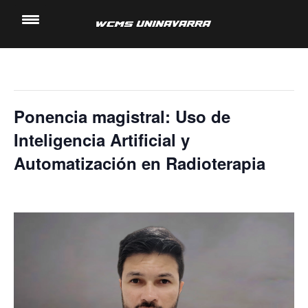
« Todos los Eventos
Saltar
al
Este evento ha pasado.
contenido
Ponencia magistral: Uso de
Inteligencia Artificial y
Automatización en Radioterapia
15 noviembre, 2023 @ 4:20 pm
-
5:00 pm