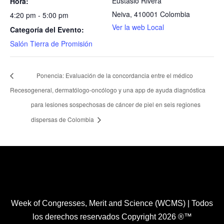
Eustasio Rivera
Hora:
Neiva
,
410001
Colombia
4:20 pm - 5:00 pm
Ver la web Local
Categoría del Evento:
Salón Tierra de Promisión
Ponencia: Evaluación de la concordancia entre el médico
Receso
general, dermatólogo-oncólogo y una app de ayuda diagnóstica
para lesiones sospechosas de cáncer de piel en seis regiones
dispersas de Colombia
Healthcare Simulation Technologies and Simulated
Medical Education - Uninavarra
| Todos los derechos
reservados Copyright 2022 ®™
Week of Congresses, Merit and Science (WCMS) | Todos
los derechos reservados Copyright 2026 ®™