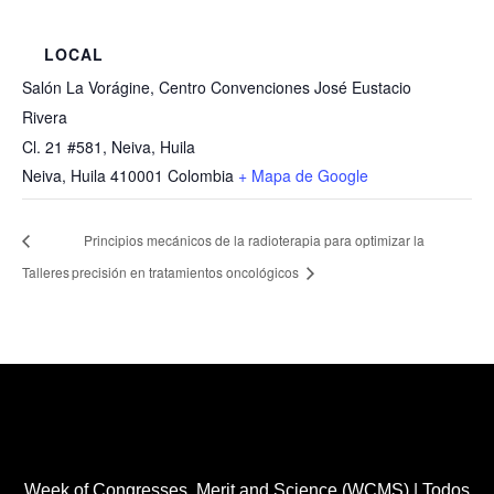
LOCAL
Salón La Vorágine, Centro Convenciones José Eustacio
Rivera
Cl. 21 #581, Neiva, Huila
Neiva
,
Huila
410001
Colombia
+ Mapa de Google
Principios mecánicos de la radioterapia para optimizar la
Talleres
precisión en tratamientos oncológicos
Healthcare Simulation Technologies and Simulated
Medical Education - Uninavarra
| Todos los derechos
reservados Copyright 2022 ®™
Week of Congresses, Merit and Science (WCMS) | Todos