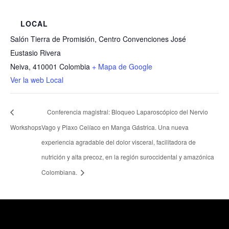
LOCAL
Salón Tierra de Promisión, Centro Convenciones José
Eustasio Rivera
Neiva
,
410001
Colombia
+ Mapa de Google
Ver la web Local
Conferencia magistral: Bloqueo Laparoscópico del Nervio
Workshops
Vago y Plaxo Celíaco en Manga Gástrica. Una nueva
experiencia agradable del dolor visceral, facilitadora de
nutrición y alta precoz, en la región suroccidental y amazónica
Colombiana.
Healthcare Simulation Technologies and Simulated
Medical Education - Uninavarra
| Todos los derechos