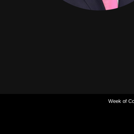
Week of Co
Healthcare Simulation
Technologies and
Simulated Medical
Education - Uninavarra
|