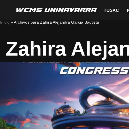
HUSAC
Saltar
Inicio
»
Archivos para Zahira Alejandra Garcia Bautista
al
contenido
Zahira Aleja