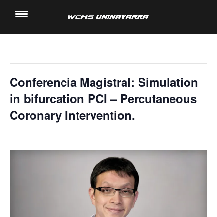
« Todos los Eventos
Saltar
al
Este evento ha pasado.
contenido
Conferencia Magistral: Simulation
in bifurcation PCI – Percutaneous
Coronary Intervention.
16 noviembre, 2022 @ 10:00 am
-
11:00 am