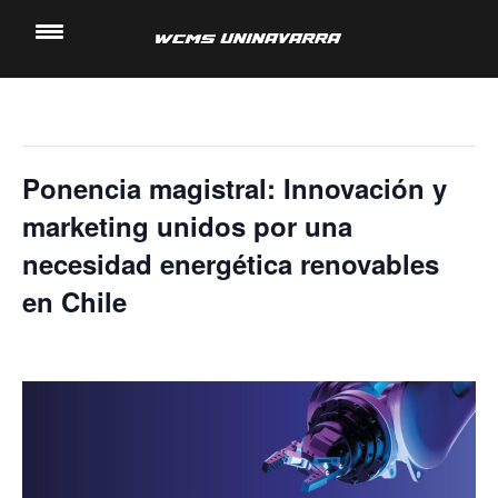
« Todos los Eventos
Saltar
al
Este evento ha pasado.
contenido
Ponencia magistral: Innovación y
marketing unidos por una
necesidad energética renovables
en Chile
14 noviembre, 2024 @ 3:00 pm
-
3:40 pm