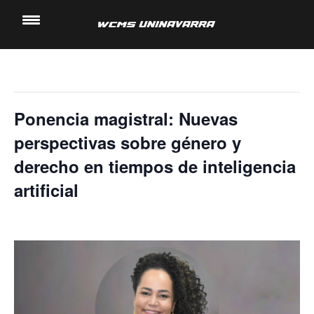
« Todos los Eventos
Saltar
al
Este evento ha pasado.
contenido
Ponencia magistral: Nuevas
perspectivas sobre género y
derecho en tiempos de inteligencia
artificial
14 noviembre, 2024 @ 2:40 pm
-
3:20 pm