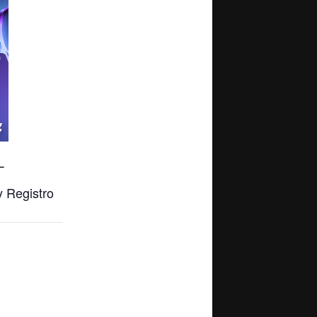
L
y Registro