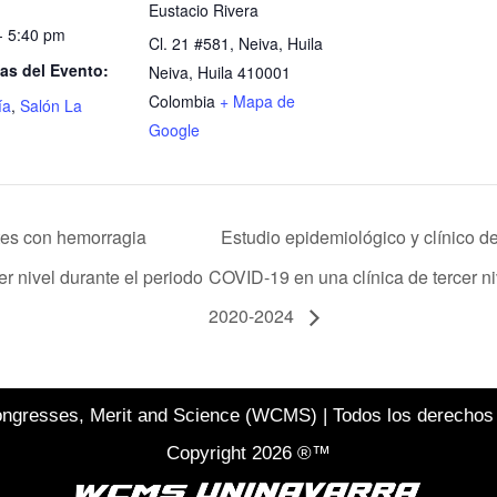
Eustacio Rivera
- 5:40 pm
Cl. 21 #581, Neiva, Huila
as del Evento:
Neiva
,
Huila
410001
Colombia
+ Mapa de
ía
,
Salón La
Google
ntes con hemorragia
Estudio epidemiológico y clínico 
er nivel durante el periodo
COVID-19 en una clínica de tercer ni
2020-2024
ngresses, Merit and Science (WCMS) | Todos los derechos
Copyright 2026 ®™