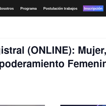
Nosotros
Programa
Postulación trabajos
Inscripción
stral (ONLINE): Mujer,
mpoderamiento Femenin
0 pm