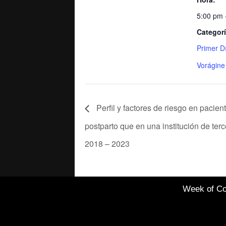
5:00 pm 
Categorí
Primer D
Vorágine
Perfil y factores de riesgo en pacie
postparto que en una institución de terc
2018 – 2023
Week of Co
Healthcare Simulation
Technologies and
Simulated Medical