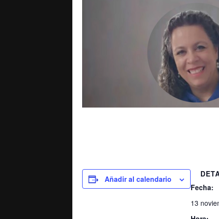
DET
Añadir al calendario
Fecha:
13 novie
Hora: