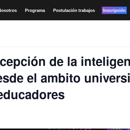
Nosotros
Programa
Postulación trabajos
Inscripción
epción de la inteligenc
sde el ambito universi
educadores
:00 pm