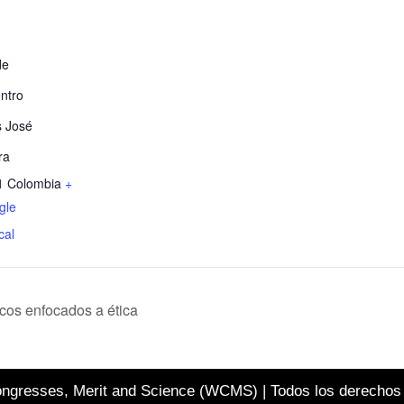
de
ntro
 José
ra
1
Colombia
+
gle
cal
cos enfocados a ética
ngresses, Merit and Science (WCMS) | Todos los derechos