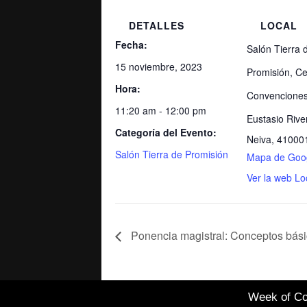
DETALLES
LOCAL
Fecha:
Salón Tierra 
15 noviembre, 2023
Promisión, Ce
Hora:
Convenciones
11:20 am - 12:00 pm
Eustasio Rive
Categoría del Evento:
Neiva
,
41000
Salón Tierra de Promisión
Mapa de Goo
Ver la web Lo
Ponencia magistral: Conceptos bási
Week of Co
Healthcare Simulation