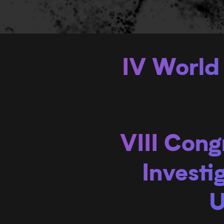
IV World
VIII Cong
Investi
U