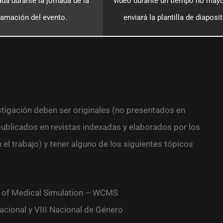
ada durante la jornada de la
video durante un tiempo no mayo
ramación del evento.
enviará la plantilla de diaposi
stigación deben ser originales (no presentados en
publicados en revistas indexadas y elaborados por los
el trabajo) y tener alguno de los siguientes tópicos
 of Medical Simulation – WCMS
acional y VIII Nacional de Género