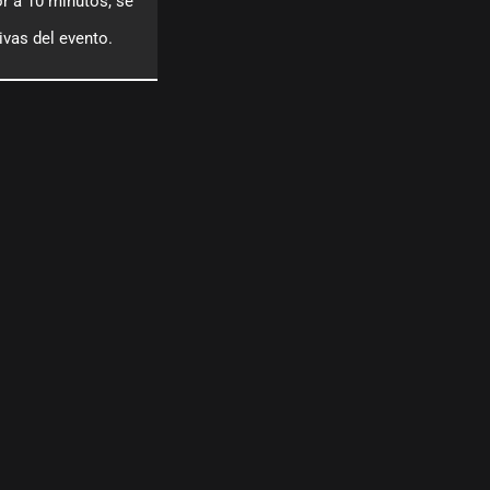
r a 10 minutos, se
tivas del evento.